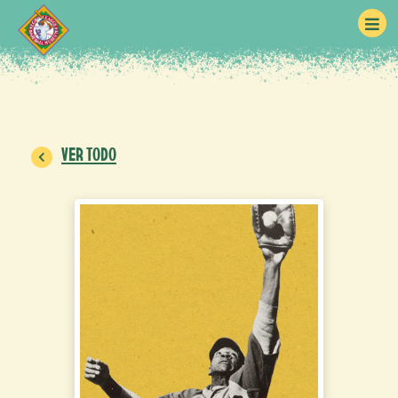
VER TODO
John Jordan O'Neil
(1911-2006)
Salón Nacional de la Fama del
Béisbol (Clase de 2022)
Perfil de la base de datos de las
Ligas Negras de Seamheads.com