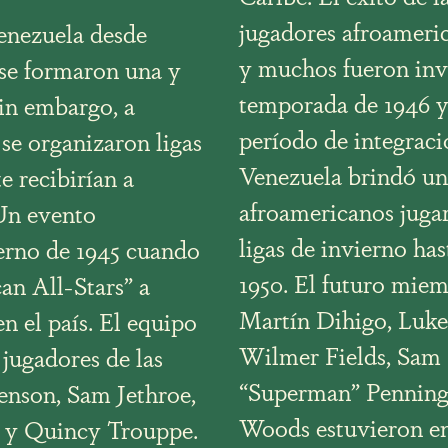
jugadores afroameri
Venezuela desde
y muchos fueron inv
s se formaron una y
temporada de 1946 y
Sin embargo, a
período de integraci
se organizaron ligas
Venezuela brindó un
 recibirían a
afroamericanos jugar
 Un evento
ligas de invierno has
erno de 1945 cuando
1950. El futuro mie
an All-Stars” a
Martín Dihigo, Luke
en el país. El equipo
Wilmer Fields, Sam
jugadores de las
“Superman” Penningt
enson, Sam Jethroe,
Woods estuvieron entr
 y Quincy Trouppe.