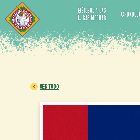
Béisbol y las
Cronolo
Ligas Negras
VER TODO
Vene