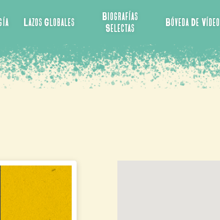
Biografías
gía
Lazos Globales
Bóveda De Vídeo
Selectas
zuela