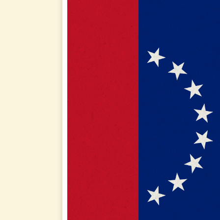
: Caracas
Ciuda
: 10°30′N 66°55′O